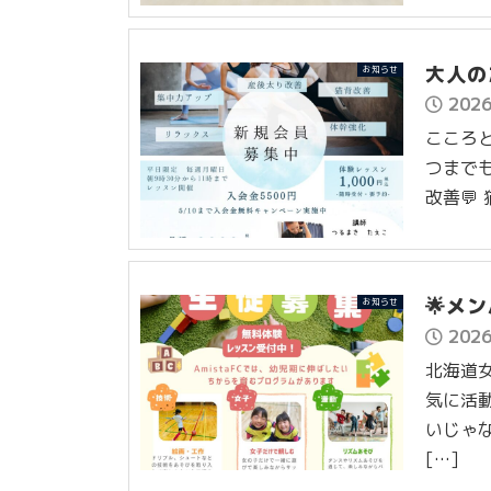
大人の
お知らせ
202
こころ
つまでも
改善💬
🌟メ
お知らせ
202
北海道女
気に活動
いじゃ
[…]