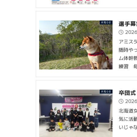
選手募
お知らせ
202
アミス
随時や
ム体幹
練習 毎
卒団式
お知らせ
202
北海道女
気に活動
いじゃな