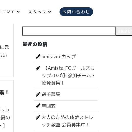
について
スタッフ
お問い合わせ
検索
searc
最近の投稿
葉に元
もい
amistafcカップ
【Amista FCガールズカ
ップ2026】参加チーム・
協賛募集！
募集！
選手募集
卒団式
sta
大人のための体幹ストレ
の夏の
ッチ教室 会員募集中！
…]