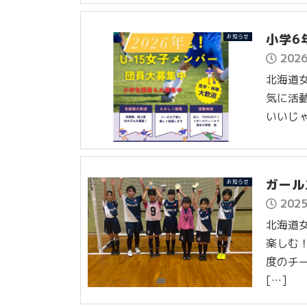
小学6
お知らせ
202
北海道女
気に活動
いいじゃな
ガール
お知らせ
202
北海道女
楽しむ！
度のチ
[…]