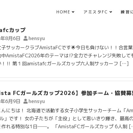
HOME
アミスタFC
練習
tafcカップ
6年8月6日
hensyu
子サッカークラブAmistaFCです🌟今日も負けない！！合言
中AmistaFC2026年のテーマは⁉️全力でチャレンジ失敗して
！‼️ 第１回amistafcガールズカップ六人制サッカーフ […]
ista FCガールズカップ2026】参加チーム・協賛
6年6月9日
hensyu
んにちは！ 北海道で活動する女子小学生サッカーチーム「Ami
ガール」です！ 女の子たちが「主役」として思いきり輝き、最高
作れる特別な1日──。 「AmistaFCガールズカップ 6人制 [