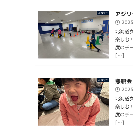
アジリ
お知らせ
202
北海道女
楽しむ！
度のチ
[…]
懇親会
お知らせ
202
北海道女
楽しむ！
度のチ
[…]