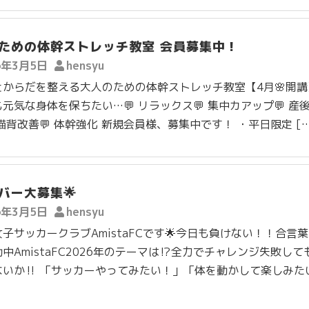
ための体幹ストレッチ教室 会員募集中！
6年3月5日
hensyu
とからだを整える大人のための体幹ストレッチ教室【4月🌸開講
元気な身体を保ちたい…💬 リラックス💬 集中カアップ💬 産
 猫背改善💬 体幹強化 新規会員様、募集中です！ ・平日限定 […
ンバー大募集🌟
6年3月5日
hensyu
子サッカークラブAmistaFCです🌟今日も負けない！！合言
中AmistaFC2026年のテーマは⁉️全力でチャレンジ失敗して
ないか‼️ 「サッカーやってみたい！」「体を動かして楽しみた