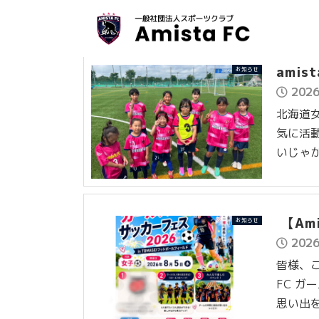
amis
お知らせ
202
北海道女
気に活動
いじゃか
【Am
お知らせ
202
皆様、こ
FC 
思い出を