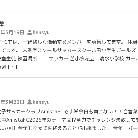
集
6年5月19日
hensyu
タFCでは、一緒楽しく活動するメンバーを募集してます。 体験
ってます。 未就学スクールサッカースクール男小学生ガールズ
教室生徒 練習場所 サッカー 苫小牧私立 清水小学校 ガー
週 […]
6年3月22日
hensyu
子サッカークラブAmistaFCです🌟今日も負けない！！合言
中AmistaFC2026年のテーマは⁉️全力でチャレンジ失敗して
いか‼️ 今年も卒団式を終えることが出来ました。 今年 ガー 