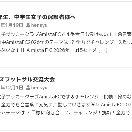
年生、中学生女子の保護者様へ
6年1月19日
hensyu
子サッカークラブAmistaFCです🌟今日も負けない！！合言
中AmistaFC2026年のテーマは ⁉️ 全力でチャレンジ 失敗
いか！‼️ A mistaＦＣ2026年 u15女子メ […]
ズフットサル交流大会
5年12月1日
hensyu
子サッカークラブAmistaFCです🌟チャレンジ！挑戦！諦め
全力でを合言葉に元気に活動していきます🌟✨ AmistaFC202
ームテーマは⁉️ 目標に向き合って、チャレンジ！挑戦！全力で