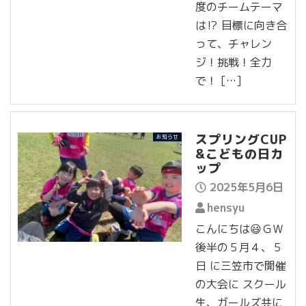
度のチームテーマ
は⁉️ 目標に向き合
って、チャレン
ジ！挑戦！全力
で！ […]
スプリングCUP
お知らせ
&こどもの日カ
ップ
2025年5月6日
hensyu
こんにちは😃ＧＷ
後半の５月４、５
日 に三笠市で開催
の大会に スクール
生、ガールズ共に