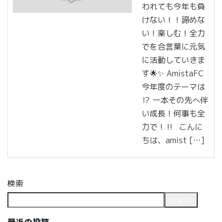
われても今年も負
けない！！諦めな
い！楽しむ！全力
でを合言葉に元気
に活動していきま
す🌟✨ AmistaFC
今年度のテーマは
⁉️ 一本その先へ伴
い成長！何事も全
力で！‼️ こんに
ちは、amist […]
検索
search