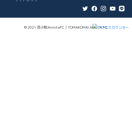
© 2021 苫小牧AmistaFC｜TOMAKOMAI AMISTA FC.