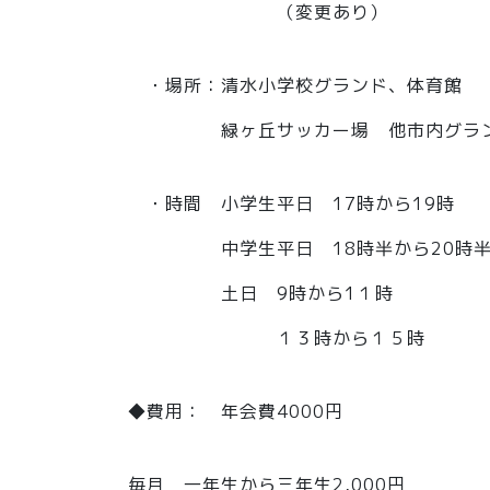
（変更あり）
・場所：清水小学校グランド、体育館
緑ヶ丘サッカー場 他市内グラ
・時間 小学生平日 17時から19時
中学生平日 18時半から20時
土日 9時から1１時
１３時から１５時
◆費用： 年会費4000円
毎月​ 一年生から三年生2,000円