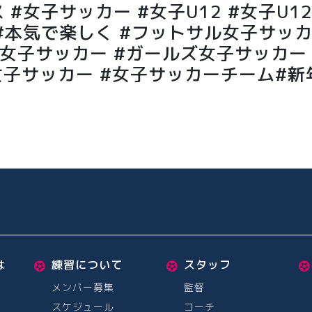
#女子サッカー #女子U12 #女子U1
 #本気で楽しく #フットサル女子サッ
女子サッカー #ガールズ女子サッカー 
女子サッカー #女子サッカーチーム#新
は
練習について
スタッフ
メンバー募集
監督
スケジュール
コーチ