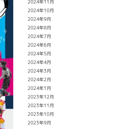
2024年11月
2024年10月
2024年9月
2024年8月
2024年7月
2024年6月
2024年5月
2024年4月
2024年3月
2024年2月
2024年1月
2023年12月
2023年11月
2023年10月
2023年9月