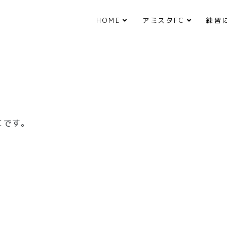
HOME
アミスタFC
練習
Ｃです。
。