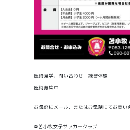
随時見学、問い合わせ 練習体験
随時募集中
お気軽にメール、またはお電話にてお問い
⚽️苫小牧女子サッカークラブ