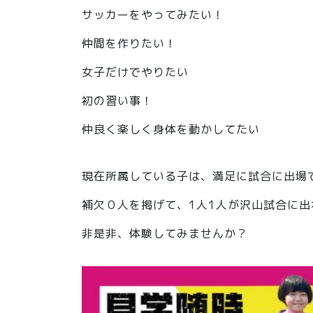
サッカーをやってみたい！
仲間を作りたい！
女子だけでやりたい
初の習い事！
仲良く楽しく身体を動かしてたい
現在所属している子は、満足に試合に出場
補欠０人を掲げて、1人1人が沢山試合に
非是非、体験してみませんか？