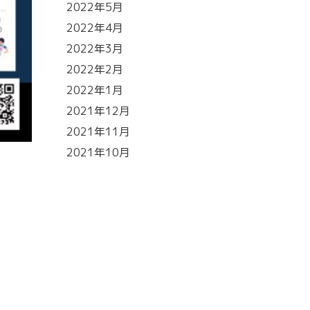
2022年5月
2022年4月
2022年3月
2022年2月
2022年1月
2021年12月
2021年11月
2021年10月