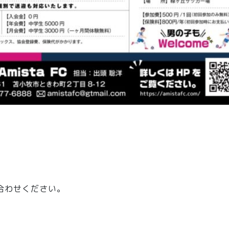
合わせください。