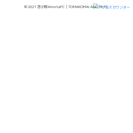
© 2021 苫小牧AmistaFC｜TOMAKOMAI AMISTA FC.