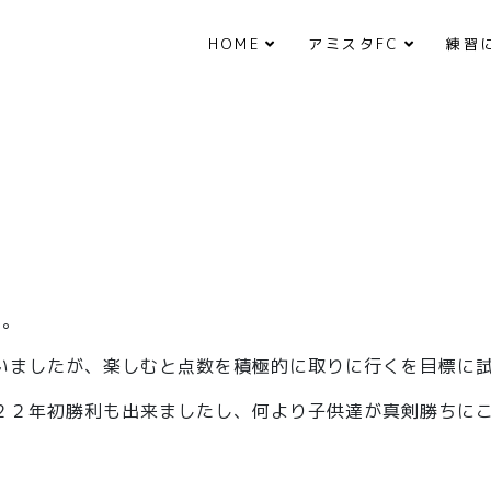
HOME
アミスタFC
練習
た。
いましたが、楽しむと点数を積極的に取りに行くを目標に
２２年初勝利も出来ましたし、何より子供達が真剣勝ちに